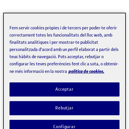
Fem servir
cookies
pròpies i de tercers per poder-te oferir
correctament totes les funcionalitats del lloc web, amb
finalitats analítiques i per mostrar-te publicitat
personalitzada d'acord amb un perfil elaborat a partir dels
Normativa UOC
teus hàbits de navegació. Pots acceptar, rebutjar o
configurar les teves preferències fent clic a sota, o obtenir-
política de cookies.
ne més informació en la nostra
Acceptar
Rebutjar
Configurar