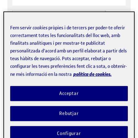
Fem servir
cookies
pròpies i de tercers per poder-te oferir
correctament totes les funcionalitats del lloc web, amb
finalitats analítiques i per mostrar-te publicitat
Envia la consulta
personalitzada d'acord amb un perfil elaborat a partir dels
teus hàbits de navegació. Pots acceptar, rebutjar o
configurar les teves preferències fent clic a sota, o obtenir-
política de cookies.
ne més informació en la nostra
El codi segur de verificació de documents (CSV)
consisteix en un conjunt de dígits que identifiquen
Acceptar
de manera única qualsevol dels documents
electrònics que emet la Universitat.
Rebutjar
Aquest codi consta imprès a la primera pàgina de
Configurar