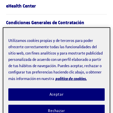
eHealth Center
Condiciones Generales de Contratación
Normativa de ámbito general
Utilizamos
cookies
propias y de terceros para poder
ofrecerte correctamente todas las funcionalidades del
sitio web, con fines analíticos y para mostrarte publicidad
Ley 3/1995, de 6 de abril, de reconocimiento de la
personalizada de acuerdo con un perfil elaborado a partir
Universitat Oberta de Catalunya (DOGC núm. 2040,
de tus hábitos de navegación. Puedes aceptar, rechazar o
de 21.04.1995)
configurar tus preferencias haciendo clic abajo, u obtener
Ley 17/1997, de 24 de diciembre, de medidas
política de cookies.
más información en nuestra
administrativas y de organización (DOGC núm.
2548, de 31.12.1997)
Aceptar
Ley 4/2008, de 24 de abril, del libro tercero del
Código civil de Cataluña, relativo a las personas
Rechazar