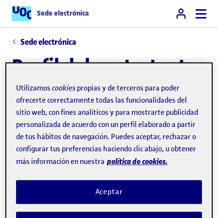
Sede electrónica
Sede electrónica
Perfil del contratante
Utilizamos
cookies
propias y de terceros para poder
Desde
este espacio
podéis acceder a las licitaciones
ofrecerte correctamente todas las funcionalidades del
que convoca la UOC a través de la Plataforma
sitio web, con fines analíticos y para mostrarte publicidad
Pública de la Generalitat de Catalunya.
personalizada de acuerdo con un perfil elaborado a partir
de tus hábitos de navegación. Puedes aceptar, rechazar o
configurar tus preferencias haciendo clic abajo, u obtener
política de cookies.
más información en nuestra
Más información
Aceptar
Para más información, contacta con
: