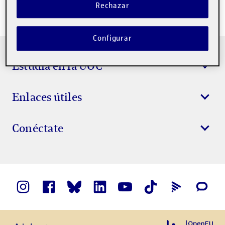
Rechazar
contractacio@uoc.edu
Configurar
Estudia en la UOC
Enlaces útiles
Conéctate