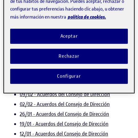
de tus hábitos de navegación. Puedes aceptar, rechazar o
11/05 - Acuerdos del Consejo de Dirección
configurar tus preferencias haciendo clic abajo, u obtener
04/05 - Acuerdos del Consejo de Dirección
política de cookies.
más información en nuestra
20/04 - Acuerdos del Consejo de Dirección
13/04 - Acuerdos del Consejo de Dirección
Aceptar
23/03 - Acuerdos del Consejo de Dirección
16/03 - Acuerdos del Consejo de Dirección
Rechazar
02/03 - Acuerdos del Consejo de Dirección
23/02 - Acuerdos del Consejo de Dirección
Configurar
16/02 - Acuerdos del Consejo de Dirección
09/02 - Acuerdos del Consejo de Dirección
02/02 - Acuerdos del Consejo de Dirección
26/01 - Acuerdos del Consejo de Dirección
19/01 - Acuerdos del Consejo de Dirección
12/01 - Acuerdos del Consejo de Dirección